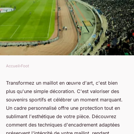
Accueil
›
Foot
FOOT
Transformez votre maillot en
Transformez un maillot en œuvre d'art, c'est bien
plus qu'une simple décoration. C'est valoriser des
œuvre d'art avec un cadre
souvenirs sportifs et célébrer un moment marquant.
personnalisé
Un cadre personnalisé offre une protection tout en
sublimant l'esthétique de votre pièce. Découvrez
Côme
•
14 octobre 2024
•
5 min de lecture
comment des techniques d'encadrement adaptées
préservent l'intégrité de votre maillot, rendant